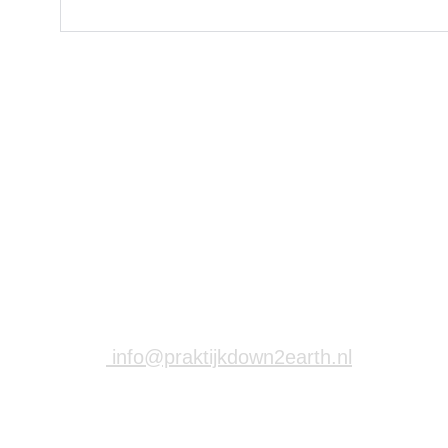
Informatie
Telefoon
: 
+31 (0) 6 12 04 17 02
Mail
:
 info@praktijkdown2earth.nl
Adres: 
Kloosterweg 1, 6412 CN Heerlen
Locatie informatie: 