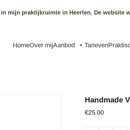
in mijn praktijkruimte in Heerlen. De websit
Home
Over mij
Aanbod
Tarieven
Praktis
Handmade V
€25.00