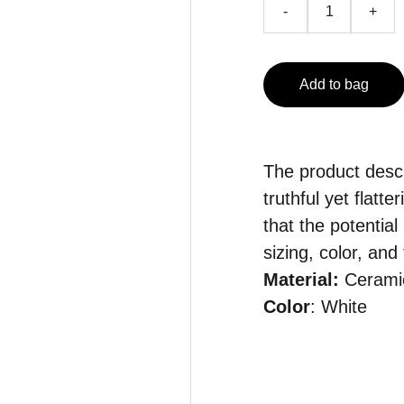
-
+
Add to bag
The product descr
truthful yet flat
that the potentia
sizing, color, and
Material:
Cerami
Color
: White